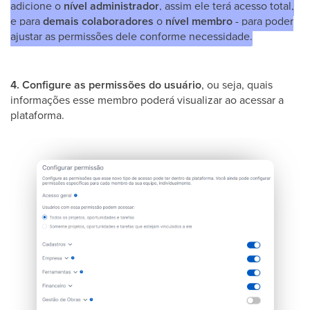
adicione o
nível administrador
, assim ele terá acesso total,
e para
demais colaboradores
o
nível membro
- para poder
ajustar as permissões dele conforme necessidade.
4. Configure as permissões do usuário
, ou seja, quais
informações esse membro poderá visualizar ao acessar a
plataforma.