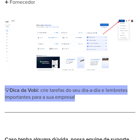
➕
Fornecedor
💡
Dica da Vobi:
crie tarefas do seu dia-a-dia e lembretes
importantes para a sua empresa!
Caso tenha alguma dúvida, nossa equipe de suporte