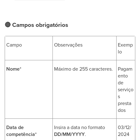
🔴
Campos obrigatórios
Campo
Observações
Exemp
lo
Nome
*
Máximo de 255 caracteres.
Pagam
ento
de
serviço
s
presta
dos
Data de
Insira a data no formato
03/12/
competência
*
DD/MM/YYYY
.
2024