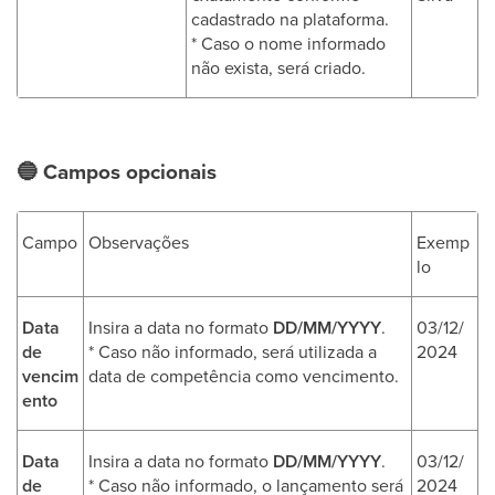
cadastrado na plataforma.
* Caso o nome informado
não exista, será criado.
🔵
Campos opcionais
Campo
Observações
Exemp
lo
Data
Insira a data no formato
DD/MM/YYYY
.
03/12/
de
* Caso não informado, será utilizada a
2024
vencim
data de competência como vencimento.
ento
Data
Insira a data no formato
DD/MM/YYYY
.
03/12/
de
* Caso não informado, o lançamento será
2024