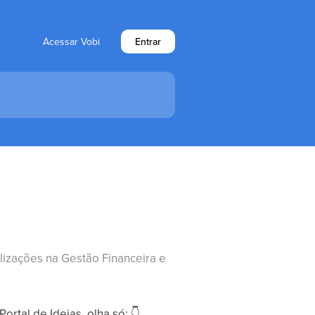
Acessar Vobi
Entrar
alizações na Gestão Financeira e
ortal de Ideias, olha só:
👇