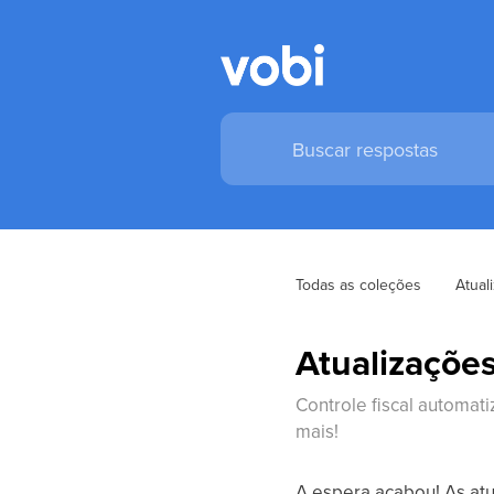
Todas as coleções
Atual
Atualizaçõe
Controle fiscal automati
mais!
A espera acabou! As atu