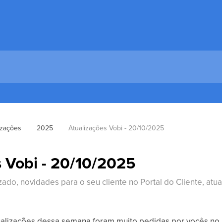
izações
2025
Atualizações Vobi - 20/10/2025
s Vobi - 20/10/2025
zado, novidades para o seu cliente no Portal do Cliente, atu
alizações dessa semana foram muito pedidas por vocês no P