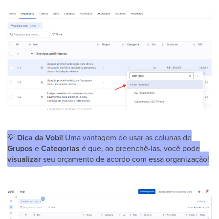
💡
Dica da Vobi!
Uma vantagem de usar as colunas de
Grupos
e
Categorias
é que, ao preenchê-las, você pode
visualizar
seu orçamento de acordo com essa organização!