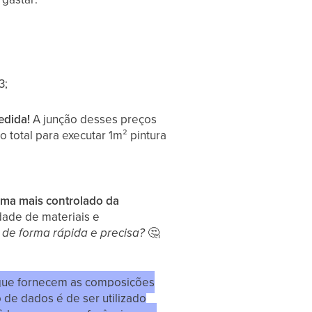
3;
edida!
A junção desses preços
 total para executar 1m² pintura
ma mais controlado da
dade de materiais e
 de forma rápida e precisa?
🤔
que fornecem as composições
de dados é de ser utilizado