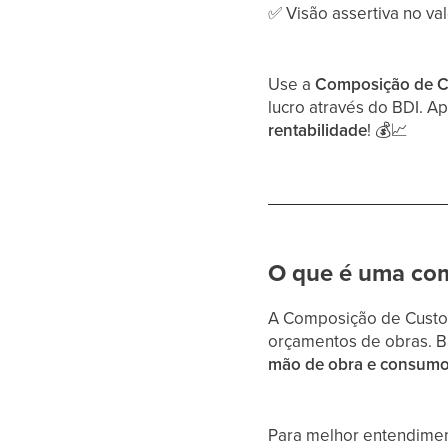
✅
Visão assertiva no val
Use a
Composição de C
lucro através do BDI. 
rentabilidade
!
💰
📈
O que é uma co
A Composição de Custos 
orçamentos de obras. 
mão de obra e consumo 
Para melhor entendimen