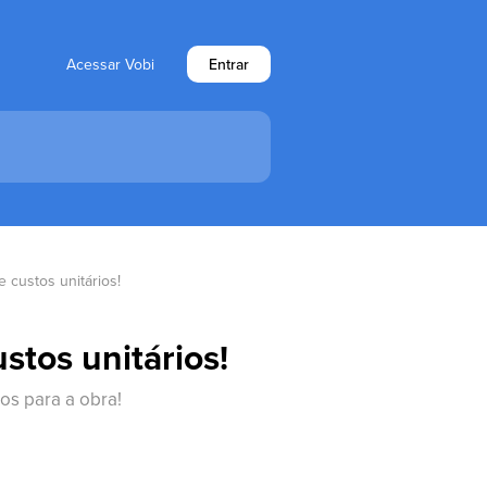
Acessar Vobi
Entrar
custos unitários!
tos unitários!
os para a obra!