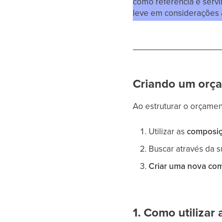
como referência e servi
leve em considerações a
Criando um orç
Ao estruturar o orçame
Utilizar as
composiç
Buscar através da 
Criar uma nova co
1. Como utilizar