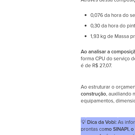
0,076 da hora do s
0,30 da hora do pi
1,93 kg de Massa pr
Ao analisar a composiç
forma CPU do serviço de
é de R$ 27,07.
Ao estruturar o orçam
construção
, auxiliando
equipamentos, dimensi
💡
Dica da Vobi:
As inf
prontas co
mo SINAPI, o