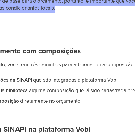
r de base para o orçamento, portanto, é importante que vo
s condicionantes locais.
amento com composições
nto, você tem três caminhos para adicionar uma composição
ões da SINAPI
que são integradas à plataforma Vobi;
sua
biblioteca
alguma composição que já sido cadastrada pr
mposição
diretamente no orçamento.
 a SINAPI na plataforma Vobi