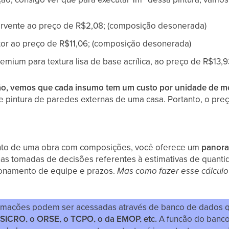
ervente ao preço de R$2,08; (composição desonerada)
ntor ao preço de R$11,06; (composição desonerada)
emium para textura lisa de base acrílica, ao preço de R$13,9
ão, vemos que cada insumo tem um custo por unidade de m
 pintura de paredes externas de uma casa. Portanto, o preço
ento de uma obra com composições, você oferece um
panora
 nas tomadas de decisões referentes à estimativas de quanti
onamento de equipe e prazos.
Mas como fazer esse cálculo
ormações podem ser acessadas através de banco de dados 
 SICRO, o ORSE, o TCPO, o da EMOP, etc.
A função do banco 