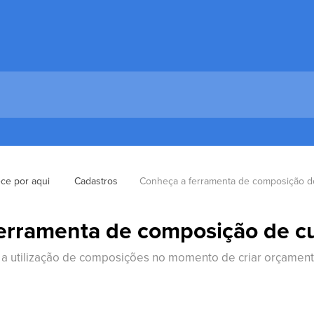
e por aqui 
Cadastros
Conheça a ferramenta de composição de 
erramenta de composição de cus
a utilização de composições no momento de criar orçament