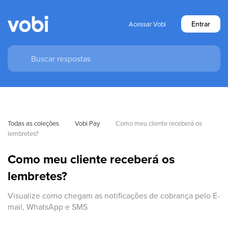
Entrar
Acessar Vobi
Todas as coleções
Vobi Pay
Como meu cliente receberá os 
lembretes?
Como meu cliente receberá os
lembretes?
Visualize como chegam as notificações de cobrança pelo E-
mail, WhatsApp e SMS