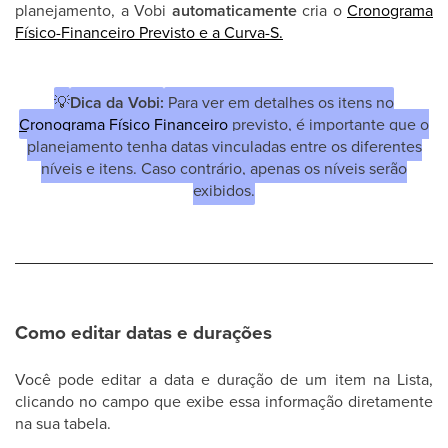
planejamento, a Vobi
automaticamente
cria o
Cronograma
Físico-Financeiro Previsto e a Curva-S.
💡
Dica da Vobi:
Para ver em detalhes os itens no
Cronograma Físico Financeiro
previsto, é importante que o
planejamento tenha datas vinculadas entre os diferentes
níveis e itens. Caso contrário, apenas os níveis serão
exibidos.
Como editar datas e durações
Você pode editar a data e duração de um item na Lista,
clicando no campo que exibe essa informação diretamente
na sua tabela.