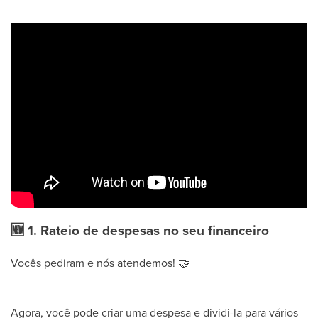
🆕
1. Rateio de despesas no seu financeiro
Vocês pediram e nós atendemos!
🤝
Agora, você pode criar uma despesa e dividi-la para vários