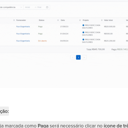
ção:
teja marcada como
Paga
será necessário clicar no
ícone de tr