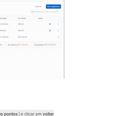
ês pontos ⫶
e clicar em
voltar