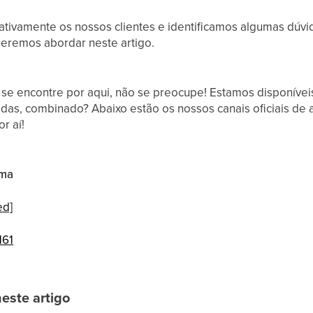
ativamente os nossos clientes e identificamos algumas dúvi
ueremos abordar neste artigo.
 se encontre por aqui, não se preocupe! Estamos disponívei
vidas, combinado? Abaixo estão os nossos canais oficiais 
or aí!
rma
ed]
161
neste artigo