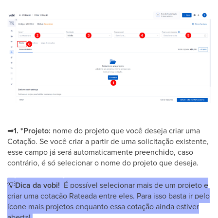
➡
1. *Projeto:
nome do projeto que você deseja criar uma
Cotação. Se você criar a partir de uma solicitação existente,
esse campo já será automaticamente preenchido, caso
contrário, é só selecionar o nome do projeto que deseja.
💡
Dica da vobi!
É possível selecionar mais de um projeto e
criar uma cotação Rateada entre eles. Para isso basta ir pelo
ícone mais projetos enquanto essa cotação ainda estiver
aberta!