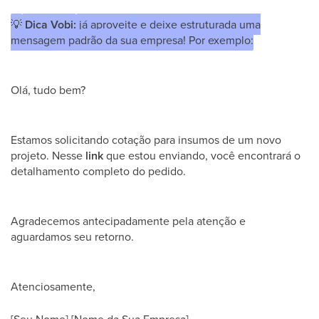
💡
Dica Vobi:
já aproveite e deixe estruturada uma
mensagem padrão da sua empresa! Por exemplo:
Olá, tudo bem?
Estamos solicitando cotação para insumos de um novo
projeto. Nesse
link
que estou enviando, você encontrará o
detalhamento completo do pedido.
Agradecemos antecipadamente pela atenção e
aguardamos seu retorno.
Atenciosamente,
[Seu Nome] [Nome da Sua Empresa].