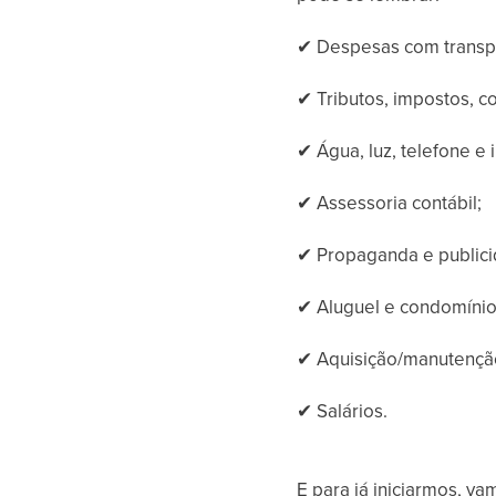
✔
Despesas com transpo
✔
Tributos, impostos, co
✔
Água, luz, telefone e i
✔
Assessoria contábil;
✔
Propaganda e public
✔
Aluguel e condomínio
✔
Aquisição/manutenção
✔
Salários.
E para já iniciarmos, 